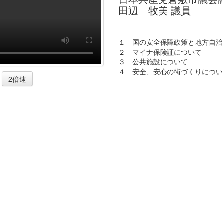
田辺 牧美 議員
１ 国の安全保障政策と地方自
２ マイナ保険証について
３ 公共施設について
４ 安全、安心の街づくりにつ
2倍速