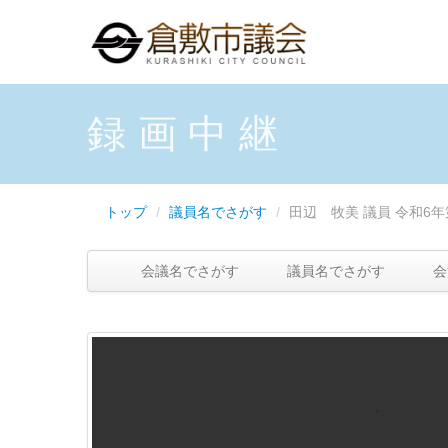
録画中継
トップ
/
議員名でさがす
/
田辺 牧美 議員
令和6年
会議名でさがす
議員名でさがす
会