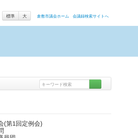
標準
大
更
倉敷市議会ホーム
会議録検索サイトへ
(第1回定例会)
問
議員団